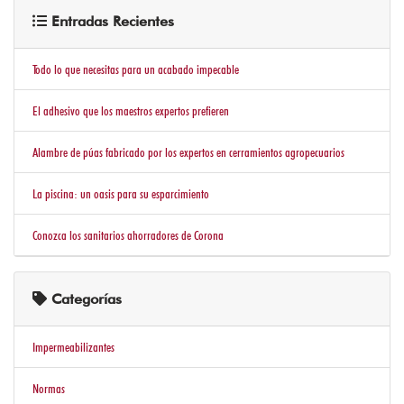
EN
Entradas Recientes
SECO
Todo lo que necesitas para un acabado impecable
ADHESIVOS
IMPERMEABILIZANTES
El adhesivo que los maestros expertos prefieren
Y
CEMENTOS
Alambre de púas fabricado por los expertos en cerramientos agropecuarios
La piscina: un oasis para su esparcimiento
PERFILERIA
ALUMINIO
Conozca los sanitarios ahorradores de Corona
PVC
Y
ACCESORIOS
Categorías
BAÑOS
Impermeabilizantes
Y
COCINAS
Normas