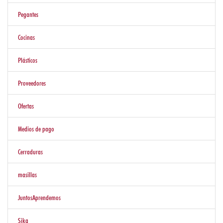
PISOS
Pegantes
PAREDES
Y
Cocinas
DECORADOS
Plásticos
HERRAMIENTAS
Y
Proveedores
ALAMBRES
Ofertas
Medios de pago
Ofertas
Cerraduras
Otras
Opciones
masillas
JuntosAprendemos
Blog
Sika