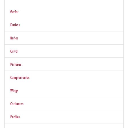
Eventos
Gerfor
Duchas
Nosotros
Baños
Grival
Contáctenos
Pinturas
Complementos
Wings
Cortineros
Perfiles