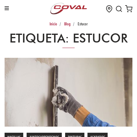
Inicio
Blog
Estucor
¡Bienvenidos!
ETIQUETA
: ESTUCOR
Iniciar
Sesión
Registrarse
Menú
de
Productos
TUBERIA
Y