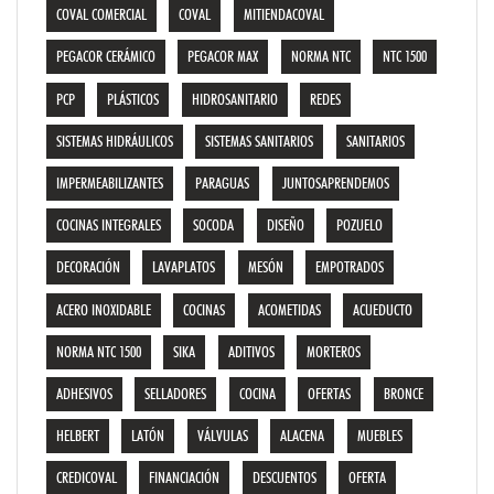
COVAL COMERCIAL
COVAL
MITIENDACOVAL
PEGACOR CERÁMICO
PEGACOR MAX
NORMA NTC
NTC 1500
PCP
PLÁSTICOS
HIDROSANITARIO
REDES
SISTEMAS HIDRÁULICOS
SISTEMAS SANITARIOS
SANITARIOS
IMPERMEABILIZANTES
PARAGUAS
JUNTOSAPRENDEMOS
COCINAS INTEGRALES
SOCODA
DISEÑO
POZUELO
DECORACIÓN
LAVAPLATOS
MESÓN
EMPOTRADOS
ACERO INOXIDABLE
COCINAS
ACOMETIDAS
ACUEDUCTO
NORMA NTC 1500
SIKA
ADITIVOS
MORTEROS
ADHESIVOS
SELLADORES
COCINA
OFERTAS
BRONCE
HELBERT
LATÓN
VÁLVULAS
ALACENA
MUEBLES
CREDICOVAL
FINANCIACIÓN
DESCUENTOS
OFERTA