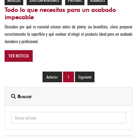
MASILLAS
JUNTOSAPRENDEMOS
PINTURAS
ACABADOS
ACCESORIOS
Todo lo que necesitas para un acabado
impecable
PINTURAS
Descubre por qué es esencial estucar antes de pintar, sus beneficios, cómo preparar
correctamente la superficie y qué evaluar al elegir el producto ideal para un acabado
REGISTROS
duradero y profesional.
VALVULAS
Y
VER NOTICIA
CHEQUES
TANQUES
1
(current)
Y
TEJAS
Buscar
CERRADURAS
Y
CANDADOS
CONSTRUCCIÓN