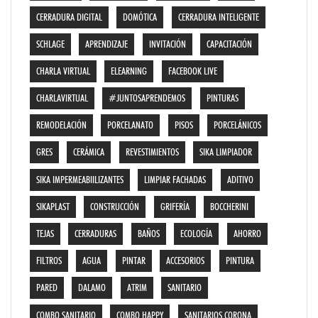
CERRADURA DIGITAL
DOMÓTICA
CERRADURA INTELIGENTE
SCHLAGE
APRENDIZAJE
INVITACIÓN
CAPACITACIÓN
CHARLA VIRTUAL
ELEARNING
FACEBOOK LIVE
CHARLAVIRTUAL
#JUNTOSAPRENDEMOS
PINTURAS
REMODELACIÓN
PORCELANATO
PISOS
PORCELÁNICOS
GRES
CERÁMICA
REVESTIMIENTOS
SIKA LIMPIADOR
SIKA IMPERMEABIILIZANTES
LIMPIAR FACHADAS
ADITIVO
SIKAPLAST
CONSTRUCCIÓN
GRIFERÍA
BOCCHERINI
TEJAS
CERRADURAS
BAÑOS
ECOLOGÍA
AHORRO
FILTROS
AGUA
PINTAR
ACCESORIOS
PINTURA
PARED
DALAMO
ATRIM
SANITARIO
COMBO SANITARIO
COMBO HAPPY
SANITARIOS CORONA