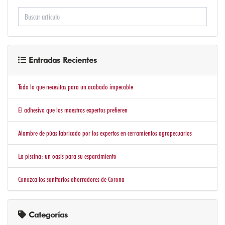
EN
SECO
ADHESIVOS
IMPERMEABILIZANTES
Entradas Recientes
Y
CEMENTOS
Todo lo que necesitas para un acabado impecable
PERFILERIA
El adhesivo que los maestros expertos prefieren
ALUMINIO
PVC
Alambre de púas fabricado por los expertos en cerramientos agropecuarios
Y
La piscina: un oasis para su esparcimiento
ACCESORIOS
Conozca los sanitarios ahorradores de Corona
BAÑOS
Y
COCINAS
Categorías