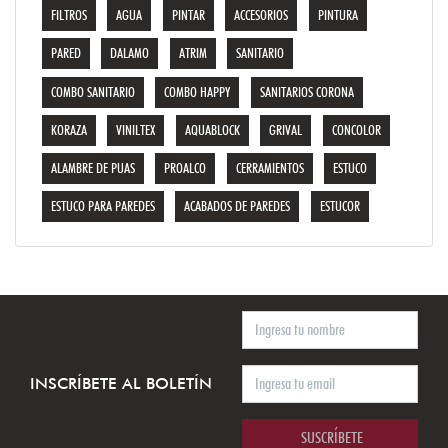
FILTROS
AGUA
PINTAR
ACCESORIOS
PINTURA
PARED
DALAMO
ATRIM
SANITARIO
COMBO SANITARIO
COMBO HAPPY
SANITARIOS CORONA
KORAZA
VINILTEX
AQUABLOCK
GRIVAL
CONCOLOR
ALAMBRE DE PUAS
PROALCO
CERRAMIENTOS
ESTUCO
ESTUCO PARA PAREDES
ACABADOS DE PAREDES
ESTUCOR
INSCRÍBETE AL BOLETÍN
SUSCRÍBETE