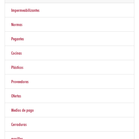
PISOS
Impermeabilizantes
PAREDES
Y
Normas
DECORADOS
Pegantes
HERRAMIENTAS
Y
Cocinas
ALAMBRES
Plásticos
Ofertas
Proveedores
Ofertas
Otras
Opciones
Medios de pago
Cerraduras
Blog
masillas