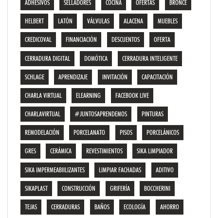
ADHESIVOS
SELLADORES
COCINA
OFERTAS
BRONCE
HELBERT
LATÓN
VÁLVULAS
ALACENA
MUEBLES
CREDICOVAL
FINANCIACIÓN
DESCUENTOS
OFERTA
CERRADURA DIGITAL
DOMÓTICA
CERRADURA INTELIGENTE
SCHLAGE
APRENDIZAJE
INVITACIÓN
CAPACITACIÓN
CHARLA VIRTUAL
ELEARNING
FACEBOOK LIVE
CHARLAVIRTUAL
#JUNTOSAPRENDEMOS
PINTURAS
REMODELACIÓN
PORCELANATO
PISOS
PORCELÁNICOS
GRES
CERÁMICA
REVESTIMIENTOS
SIKA LIMPIADOR
SIKA IMPERMEABIILIZANTES
LIMPIAR FACHADAS
ADITIVO
SIKAPLAST
CONSTRUCCIÓN
GRIFERÍA
BOCCHERINI
TEJAS
CERRADURAS
BAÑOS
ECOLOGÍA
AHORRO