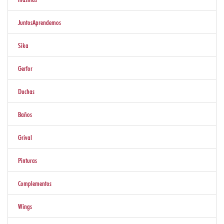
Eventos
JuntosAprendemos
Sika
Nosotros
Gerfor
Duchas
Contáctenos
Baños
Grival
Pinturas
Complementos
Wings