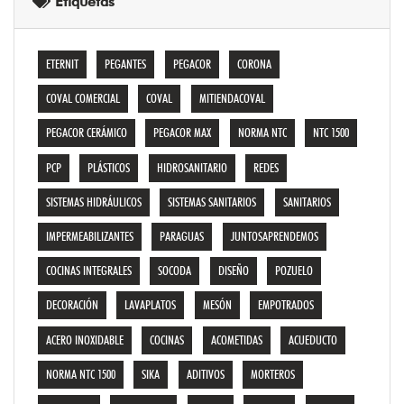
Etiquetas
ETERNIT
PEGANTES
PEGACOR
CORONA
COVAL COMERCIAL
COVAL
MITIENDACOVAL
PEGACOR CERÁMICO
PEGACOR MAX
NORMA NTC
NTC 1500
PCP
PLÁSTICOS
HIDROSANITARIO
REDES
SISTEMAS HIDRÁULICOS
SISTEMAS SANITARIOS
SANITARIOS
IMPERMEABILIZANTES
PARAGUAS
JUNTOSAPRENDEMOS
COCINAS INTEGRALES
SOCODA
DISEÑO
POZUELO
DECORACIÓN
LAVAPLATOS
MESÓN
EMPOTRADOS
ACERO INOXIDABLE
COCINAS
ACOMETIDAS
ACUEDUCTO
NORMA NTC 1500
SIKA
ADITIVOS
MORTEROS