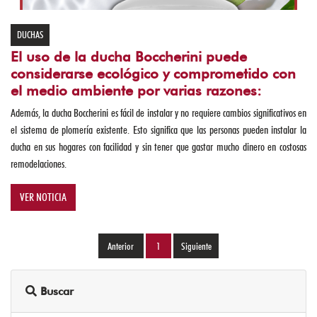
ACCESORIOS
DUCHAS
PINTURAS
El uso de la ducha Boccherini puede
considerarse ecológico y comprometido con
REGISTROS
el medio ambiente por varias razones:
VALVULAS
Además, la ducha Boccherini es fácil de instalar y no requiere cambios significativos en
Y
el sistema de plomería existente. Esto significa que las personas pueden instalar la
CHEQUES
ducha en sus hogares con facilidad y sin tener que gastar mucho dinero en costosas
remodelaciones.
TANQUES
Y
VER NOTICIA
TEJAS
CERRADURAS
1
(current)
Y
CANDADOS
Buscar
CONSTRUCCIÓN