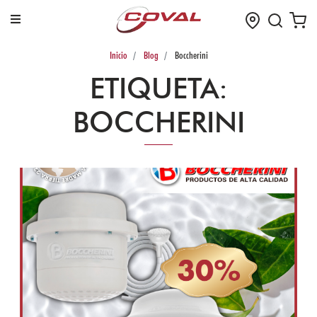
Inicio
Blog
Boccherini
¡Bienvenidos!
ETIQUETA
:
BOCCHERINI
Iniciar
Sesión
Registrarse
Menú
de
Productos
TUBERIA
Y