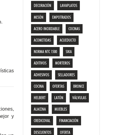
DECORACIÓN
LAVAPLATOS
MESÓN
EMPOTRADOS
o.
ACERO INOXIDABLE
COCINAS
ACOMETIDAS
ACUEDUCTO
NORMA NTC 1500
SIKA
ADITIVOS
MORTEROS
ísticas
ADHESIVOS
SELLADORES
COCINA
OFERTAS
BRONCE
HELBERT
LATÓN
VÁLVULAS
ciones,
ALACENA
MUEBLES
ejor y
CREDICOVAL
FINANCIACIÓN
DESCUENTOS
OFERTA