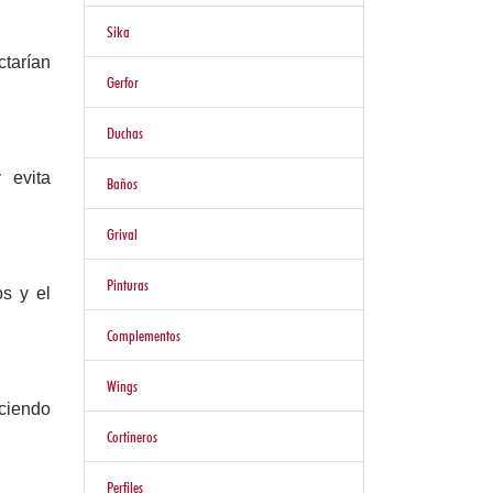
Sika
ctarían
Gerfor
Duchas
 evita
Baños
Grival
Pinturas
s y el
Complementos
Wings
aciendo
Cortineros
Perfiles