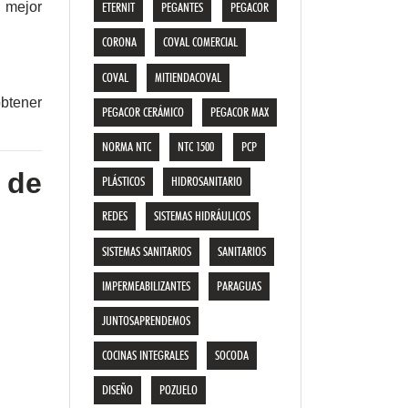
 mejor
ETERNIT
PEGANTES
PEGACOR
CORONA
COVAL COMERCIAL
COVAL
MITIENDACOVAL
obtener
PEGACOR CERÁMICO
PEGACOR MAX
NORMA NTC
NTC 1500
PCP
 de
PLÁSTICOS
HIDROSANITARIO
REDES
SISTEMAS HIDRÁULICOS
SISTEMAS SANITARIOS
SANITARIOS
IMPERMEABILIZANTES
PARAGUAS
JUNTOSAPRENDEMOS
COCINAS INTEGRALES
SOCODA
DISEÑO
POZUELO