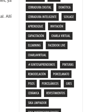
les, ya
CERRADURA DIGITAL
DOMÓTICA
al. Allí
CERRADURA INTELIGENTE
SCHLAGE
APRENDIZAJE
INVITACIÓN
CAPACITACIÓN
CHARLA VIRTUAL
ELEARNING
FACEBOOK LIVE
CHARLAVIRTUAL
#JUNTOSAPRENDEMOS
PINTURAS
REMODELACIÓN
PORCELANATO
PISOS
PORCELÁNICOS
GRES
CERÁMICA
REVESTIMIENTOS
SIKA LIMPIADOR