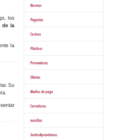
Normas
o, los
Pegantes
 de la
Cocinas
ente la
Plásticos
Proveedores
Ofertas
tar. Su
Medios de pago
ra.
esentar
Cerraduras
masillas
JuntosAprendemos