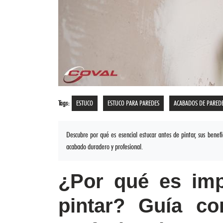
PINTURAS
REGISTROS
VALVULAS
Y
CHEQUES
TANQUES
Y TEJAS
CERRADURAS
Y CANDADOS
Tags:
CONSTRUCCIÓN
ESTUCO
ESTUCO PARA PAREDES
ACABADOS DE PARED
EN SECO
ADHESIVOS
IMPERMEABILIZANTES
Descubre por qué es esencial estucar antes de pintar, sus benef
Y CEMENTOS
PERFILERIA
acabado duradero y profesional.
ALUMINIO
PVC Y
ACCESORIOS
BAÑOS
¿Por qué es imp
Y
COCINAS
PISOS
pintar? Guía c
PAREDES Y
DECORADOS
HERRAMIENTAS