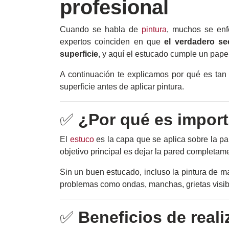
profesional
Y ALAMBRES
Cuando se habla de
pintura
, muchos se enf
Ofertas
expertos coinciden en que
el verdadero se
superficie
, y aquí el estucado cumple un pape
Otras
A continuación te explicamos por qué es tan 
Opciones
superficie antes de aplicar pintura.
✅
¿Por qué es import
Blog
El
estuco
es la capa que se aplica sobre la p
objetivo principal es dejar la pared completamen
Eventos
Sin un buen estucado, incluso la pintura de ma
problemas como ondas, manchas, grietas visib
Nosotros
✅
Beneficios de real