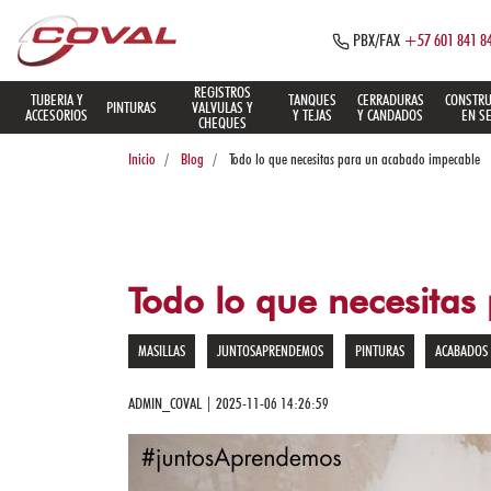
PBX/FAX
+57 601 841 8
REGISTROS
TUBERIA Y
TANQUES
CERRADURAS
CONSTRU
PINTURAS
VALVULAS Y
¡Bienvenidos!
ACCESORIOS
Y TEJAS
Y CANDADOS
EN S
CHEQUES
Inicio
Blog
Todo lo que necesitas para un acabado impecable
Iniciar
Sesión
Todo lo que necesita
Registrarse
MASILLAS
JUNTOSAPRENDEMOS
PINTURAS
ACABADOS
Menú
de
ADMIN_COVAL | 2025-11-06 14:26:59
Productos
TUBERIA Y
ACCESORIOS