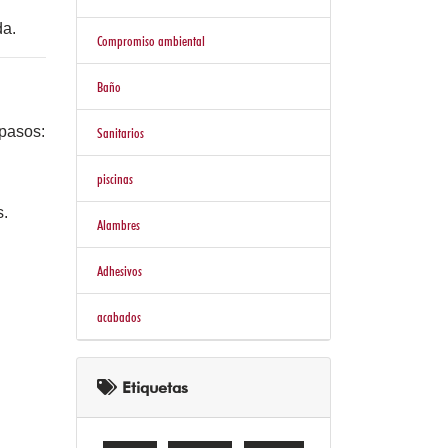
da.
Compromiso ambiental
Baño
 pasos:
Sanitarios
piscinas
s.
Alambres
Adhesivos
acabados
Etiquetas