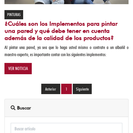
ACCESORIOS
PINTURAS
PINTURAS
¿Cuáles son los Implementos para pintar
una pared y qué debe tener en cuenta
REGISTROS
además de la calidad de los productos?
VALVULAS
Al pintar una pared, ya sea que lo haga usted mismo o contrate a un albañil o
Y
maestro experto, es importante contar con los siguientes implementos:
CHEQUES
VER NOTICIA
TANQUES
Y
TEJAS
1
(current)
CERRADURAS
Buscar
Y
CANDADOS
CONSTRUCCIÓN