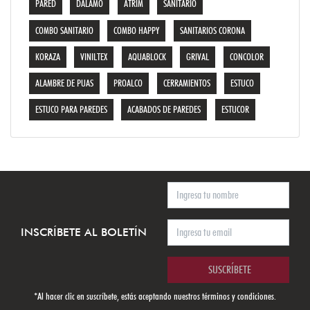
PARED
DALAMO
ATRIM
SANITARIO
COMBO SANITARIO
COMBO HAPPY
SANITARIOS CORONA
KORAZA
VINILTEX
AQUABLOCK
GRIVAL
CONCOLOR
ALAMBRE DE PUAS
PROALCO
CERRAMIENTOS
ESTUCO
ESTUCO PARA PAREDES
ACABADOS DE PAREDES
ESTUCOR
INSCRÍBETE AL BOLETÍN
SUSCRÍBETE
*Al hacer clic en suscríbete, estás aceptando nuestros
términos y condiciones.