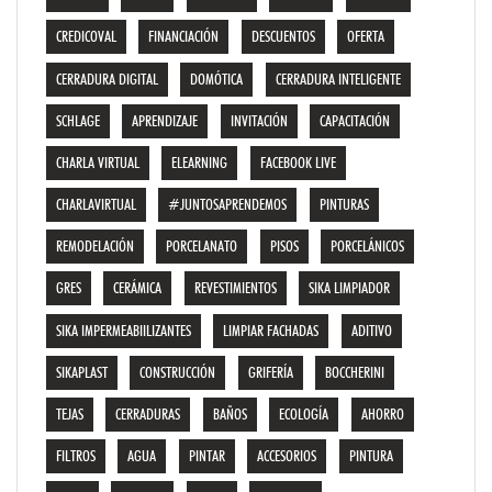
CREDICOVAL
FINANCIACIÓN
DESCUENTOS
OFERTA
CERRADURA DIGITAL
DOMÓTICA
CERRADURA INTELIGENTE
SCHLAGE
APRENDIZAJE
INVITACIÓN
CAPACITACIÓN
CHARLA VIRTUAL
ELEARNING
FACEBOOK LIVE
CHARLAVIRTUAL
#JUNTOSAPRENDEMOS
PINTURAS
REMODELACIÓN
PORCELANATO
PISOS
PORCELÁNICOS
GRES
CERÁMICA
REVESTIMIENTOS
SIKA LIMPIADOR
SIKA IMPERMEABIILIZANTES
LIMPIAR FACHADAS
ADITIVO
SIKAPLAST
CONSTRUCCIÓN
GRIFERÍA
BOCCHERINI
TEJAS
CERRADURAS
BAÑOS
ECOLOGÍA
AHORRO
FILTROS
AGUA
PINTAR
ACCESORIOS
PINTURA