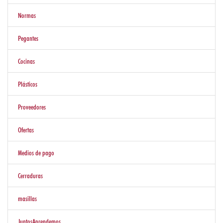
PISOS
Normas
PAREDES
Y
Pegantes
DECORADOS
Cocinas
HERRAMIENTAS
Y
Plásticos
ALAMBRES
Proveedores
Ofertas
Ofertas
Medios de pago
Otras
Opciones
Cerraduras
masillas
Blog
JuntosAprendemos