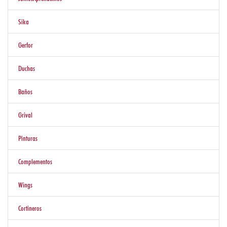
Eventos
Sika
Gerfor
Nosotros
Duchas
Baños
Contáctenos
Grival
Pinturas
Complementos
Wings
Cortineros