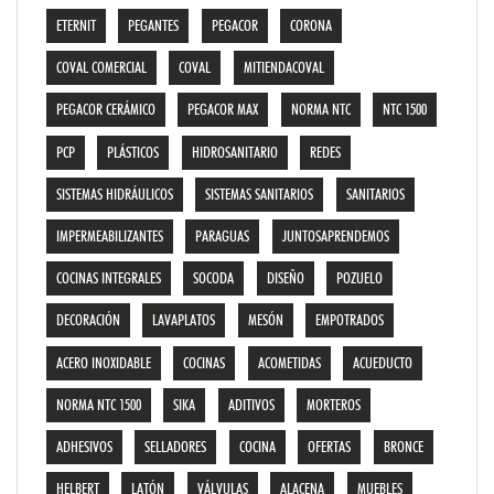
ETERNIT
PEGANTES
PEGACOR
CORONA
COVAL COMERCIAL
COVAL
MITIENDACOVAL
PEGACOR CERÁMICO
PEGACOR MAX
NORMA NTC
NTC 1500
PCP
PLÁSTICOS
HIDROSANITARIO
REDES
SISTEMAS HIDRÁULICOS
SISTEMAS SANITARIOS
SANITARIOS
IMPERMEABILIZANTES
PARAGUAS
JUNTOSAPRENDEMOS
COCINAS INTEGRALES
SOCODA
DISEÑO
POZUELO
DECORACIÓN
LAVAPLATOS
MESÓN
EMPOTRADOS
ACERO INOXIDABLE
COCINAS
ACOMETIDAS
ACUEDUCTO
NORMA NTC 1500
SIKA
ADITIVOS
MORTEROS
ADHESIVOS
SELLADORES
COCINA
OFERTAS
BRONCE
HELBERT
LATÓN
VÁLVULAS
ALACENA
MUEBLES