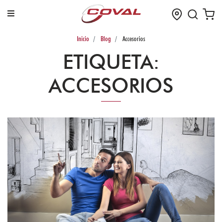
Inicio
Blog
Accesorios
¡Bienvenidos!
ETIQUETA
:
ACCESORIOS
Iniciar
Sesión
Registrarse
Menú
de
Productos
TUBERIA
Y