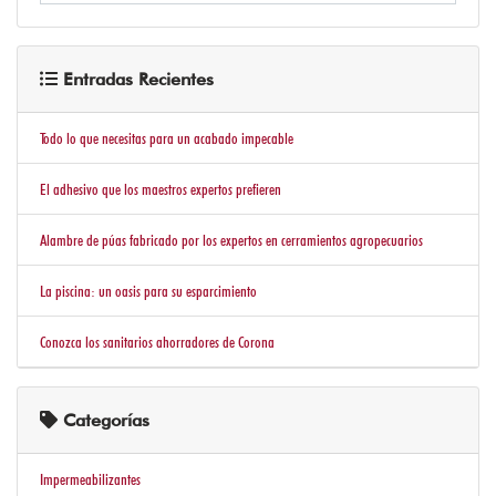
EN
SECO
Entradas Recientes
ADHESIVOS
IMPERMEABILIZANTES
Todo lo que necesitas para un acabado impecable
Y
CEMENTOS
El adhesivo que los maestros expertos prefieren
PERFILERIA
Alambre de púas fabricado por los expertos en cerramientos agropecuarios
ALUMINIO
La piscina: un oasis para su esparcimiento
PVC
Y
Conozca los sanitarios ahorradores de Corona
ACCESORIOS
BAÑOS
Categorías
Y
COCINAS
Impermeabilizantes